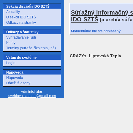
Sekcia disciplín IDO SZTŠ
Súťažný informačný s
Aktuality
O sekcii IDO SZTŠ
IDO SZTŠ
(a archív súť
Odkazy na stránky
Momentálne nie ste prihlásený
Odkazy a štatistiky
Vyhľadávanie ľudí
Kluby
Termíny (súťaže, školenia, iné)
CRAZYs, Liptovská Teplá
Vstup do systémy
Login
Nápoveda
Nápoveda
Dôležité osoby
Administrátor:
svehlova.stodido@gmail.com