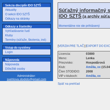
Sekcia disciplín IDO SZTŠ
Súťažný informačný s
Aktuality
O sekcii IDO SZTŠ
IDO SZTŠ
(a archív súť
Odkazy na stránky
Momentálne nie ste prihlásený
Odkazy a štatistiky
Vyhľadávanie ľudí
Kluby
Termíny (súťaže, školenia, iné)
[
VERZIA PRE TLAČ
] [
EXPORT DO EX
Vstup do systémy
Login
Licencia:
03880
Meno:
Lenka
Nápoveda
Priezvisko:
Hospodárová
Nápoveda
Klub:
Amélia, xx
(15.04.
Dôležité osoby
Člen STODIDO:
2008
VIP v kluboch:
Amélia, xx
Administrátor:
svehlova.stodido@gmail.com
Späť na prehľad