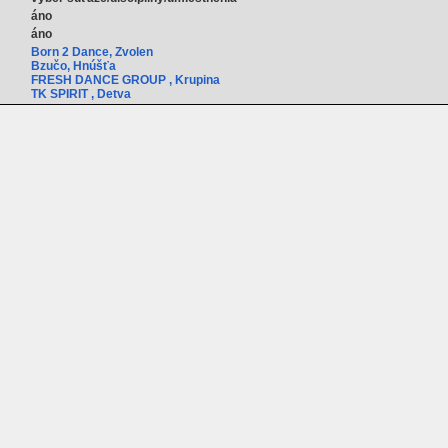
áno
áno
Born 2 Dance, Zvolen
Bzučo, Hnúšťa
FRESH DANCE GROUP , Krupina
TK SPIRIT , Detva