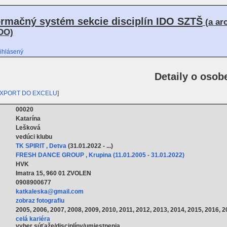
ormačný systém sekcie disciplín IDO SZTŠ
(a ar
DO)
ihlásený
Detaily o osob
XPORT DO EXCELU
]
00020
Katarína
Lešková
vedúci klubu
TK SPIRIT , Detva
(31.01.2022 - ...)
FRESH DANCE GROUP , Krupina (11.01.2005 - 31.01.2022)
HVK
Imatra 15, 960 01 ZVOLEN
0908900677
katkaleska@gmail.com
zobraz fotografiu
2005, 2006, 2007, 2008, 2009, 2010, 2011, 2012, 2013, 2014, 2015, 2016, 2
celá kariéra
vyber súťaže/disciplíny/umiestnenia