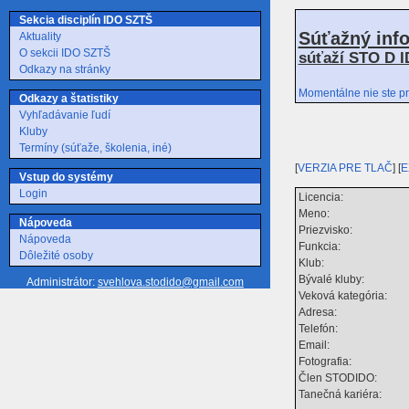
Sekcia disciplín IDO SZTŠ
Súťažný inf
Aktuality
O sekcii IDO SZTŠ
súťaží STO D I
Odkazy na stránky
Momentálne nie ste pr
Odkazy a štatistiky
Vyhľadávanie ľudí
Kluby
Termíny (súťaže, školenia, iné)
[
VERZIA PRE TLAČ
] [
E
Vstup do systémy
Login
Licencia:
Meno:
Nápoveda
Priezvisko:
Nápoveda
Funkcia:
Dôležité osoby
Klub:
Bývalé kluby:
Administrátor:
svehlova.stodido@gmail.com
Veková kategória:
Adresa:
Telefón:
Email:
Fotografia:
Člen STODIDO:
Tanečná kariéra: