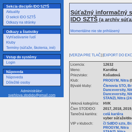
Sekcia disciplín IDO SZTŠ
Súťažný informačný s
Aktuality
O sekcii IDO SZTŠ
IDO SZTŠ
(a archív súť
Odkazy na stránky
Momentálne nie ste prihlásený
Odkazy a štatistiky
Vyhľadávanie ľudí
Kluby
Termíny (súťaže, školenia, iné)
[
VERZIA PRE TLAČ
] [
EXPORT DO EX
Vstup do systémy
Login
Licencia:
12632
Meno:
Karolína
Nápoveda
Priezvisko:
Košudová
Nápoveda
Klub:
PROGYM, Nitra
(
Dôležité osoby
Bývalé kluby:
Členovia STO, Bra
Danceversity, Nit
Administrátor:
Danceversity, Nit
svehlova.stodido@gmail.com
STANZI, Nitra (24
Veková kategória:
HVK
Člen STODIDO:
2017, 2018, 2019
Tanečná kariéra:
celá kariéra
vyber súťaže/dis
VIP v kluboch:
čl SdIDO szts, B
PROGYM, Nitra
STANZI, Nitra