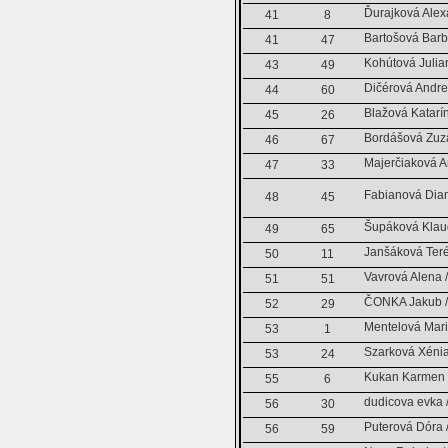
Ďurajková Alex
41
8
Bartošová Barb
41
47
Kohútová Julia
43
49
Dičérová Andr
44
60
Blažová Katarí
45
26
Bordášová Zuza
46
67
Majerčiaková A
47
33
Fabianová Dian
48
45
Šupáková Klaud
49
65
Janšáková Teré
50
11
Vavrová Alena 
51
51
ČONKA Jakub /
52
29
Mentelová Mari
53
1
Szarková Xénia
53
24
Kukan Karmen /
55
6
dudicova evka /
56
30
Puterová Dóra /
56
59