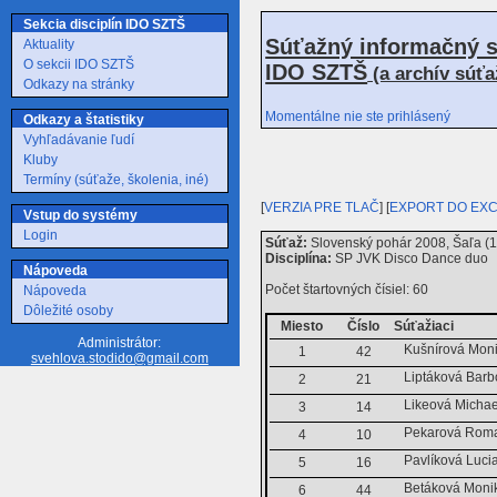
Sekcia disciplín IDO SZTŠ
Súťažný informačný s
Aktuality
O sekcii IDO SZTŠ
IDO SZTŠ
(a archív súť
Odkazy na stránky
Momentálne nie ste prihlásený
Odkazy a štatistiky
Vyhľadávanie ľudí
Kluby
Termíny (súťaže, školenia, iné)
[
VERZIA PRE TLAČ
] [
EXPORT DO EX
Vstup do systémy
Login
Súťaž:
Slovenský pohár 2008, Šaľa (1
Disciplína:
SP JVK Disco Dance duo
Nápoveda
Počet štartovných čísiel: 60
Nápoveda
Dôležité osoby
Miesto
Číslo
Súťažiaci
Administrátor:
Kušnírová Mon
1
42
svehlova.stodido@gmail.com
Liptáková Barb
2
21
Likeová Michae
3
14
Pekarová Roma
4
10
Pavlíková Lucia
5
16
Betáková Monik
6
44