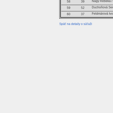
Nagy Rebeka / 
58
39
Duchoňová Sen
59
52
Feldmárová Ivo
60
37
Späť na detaily o súťaži