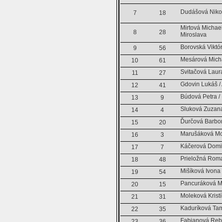
Dudášová Nikol
7
18
Mirtová Michae
8
28
Miroslava
Borovská Viktór
9
56
Mesárová Micha
10
61
Svitačová Laura
11
27
Gdovin Lukáš /
12
41
Búdová Petra /
13
9
Sluková Zuzana
14
4
Ďurčová Barbor
15
20
Marušáková Mo
16
3
Káčerová Domin
17
7
Prieložná Rom
18
48
Mišíková Ivona
19
54
Pancuráková Mi
20
15
Moleková Kristí
21
31
Kaduríková Tam
22
35
Fabianová Reb
23
36