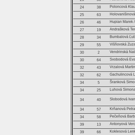
Poloncová Klau
24
38
Holovanišinová
25
63
Hupian Marek 
26
46
Andrašková Ter
27
19
Bumbalová Ľub
28
34
Višňovská Zuz
29
55
Vendrinská Nat
30
2
Svobodová Eva
30
64
Vrzalová Martin
32
43
Gachulincová 
32
62
Šranková Simo
34
5
Luhová Simona 
34
25
Slobodová Ivan
34
40
Krňanová Petra
34
57
Pečeňová Barbo
34
58
Antonyová Vero
39
13
Koklesová Lenk
39
66