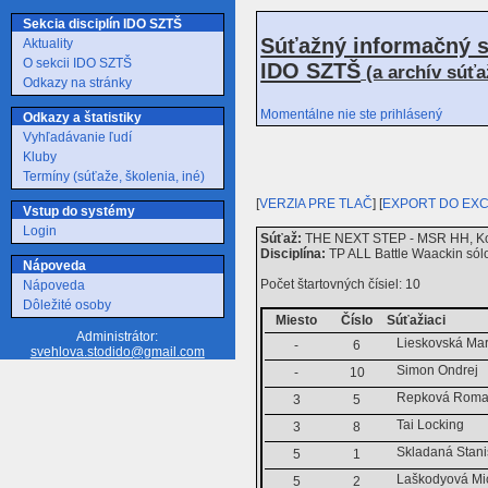
Sekcia disciplín IDO SZTŠ
Súťažný informačný s
Aktuality
O sekcii IDO SZTŠ
IDO SZTŠ
(a archív súť
Odkazy na stránky
Momentálne nie ste prihlásený
Odkazy a štatistiky
Vyhľadávanie ľudí
Kluby
Termíny (súťaže, školenia, iné)
[
VERZIA PRE TLAČ
] [
EXPORT DO EX
Vstup do systémy
Login
Súťaž:
THE NEXT STEP - MSR HH, Koš
Disciplína:
TP ALL Battle Waackin sól
Nápoveda
Počet štartovných čísiel: 10
Nápoveda
Dôležité osoby
Miesto
Číslo
Súťažiaci
Administrátor:
Lieskovská Mar
-
6
svehlova.stodido@gmail.com
Simon Ondrej
-
10
Repková Rom
3
5
Tai Locking
3
8
Skladaná Stani
5
1
Laškodyová Mi
5
2