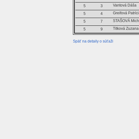
Vantová Dáša
5
3
Greifová Patríc
5
4
STAŠOVÁ Mich
5
7
Titková Zuzana
5
9
Späť na detaily o súťaži