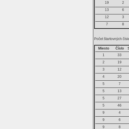
19
2
13
6
12
3
7
8
Počet štartovných čísie
Miesto
Číslo
1
33
2
19
3
12
4
20
5
7
5
13
5
27
5
46
9
4
9
6
9
8