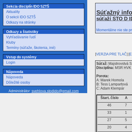
Sekcia disciplín IDO SZTŠ
Súťažný inf
Aktuality
O sekcii IDO SZTŠ
súťaží STO D I
Odkazy na stránky
Momentálne nie ste pr
Odkazy a štatistiky
Vyhľadávanie ľudí
Kluby
Termíny (súťaže, školenia, iné)
[
VERZIA PRE TLAČ
] [
E
Vstup do systémy
Login
Súťaž:
Majstrovstvá S
Disciplína:
MSR HVK H
Nápoveda
Porota:
Nápoveda
A: Marek Homola
Dôležité osoby
B: Tess Lampartová
C: Adam Klempár
Administrátor:
svehlova.stodido@gmail.com
Štart. číslo
A
46
7
33
1
27
5
20
4