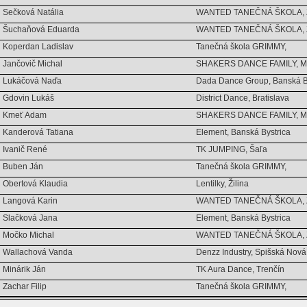
Sečková Natália
WANTED TANEČNÁ ŠKOLA, Zv
Šuchaňová Eduarda
WANTED TANEČNÁ ŠKOLA, Zv
Koperdan Ladislav
Tanečná škola GRIMMY,
Jančovič Michal
SHAKERS DANCE FAMILY, Ma
Lukáčová Naďa
Dada Dance Group, Banská B
Gdovin Lukáš
District Dance, Bratislava
Kmeť Adam
SHAKERS DANCE FAMILY, Ma
Kanderová Tatiana
Element, Banská Bystrica
Ivanič René
TK JUMPING, Šaľa
Buben Ján
Tanečná škola GRIMMY,
Obertová Klaudia
Lentilky, Žilina
Langová Karin
WANTED TANEČNÁ ŠKOLA, Zv
Slačková Jana
Element, Banská Bystrica
Močko Michal
WANTED TANEČNÁ ŠKOLA, Zv
Wallachová Vanda
Denzz Industry, Spišská Nová
Minárik Ján
TK Aura Dance, Trenčín
Zachar Filip
Tanečná škola GRIMMY,