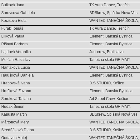
Bulková Jana
TK Aura Dance, Trenčín
Surovcová Gabriela
BDSkrew, Spišská Nová Ves
Kočišová Etela
WANTED TANEČNÁ ŠKOLA, Zv
Furák Tomáš
TK Aura Dance, Trenčín
Lilková Paula
Element, Banská Bystrica
Rišová Barbora
Element, Banská Bystrica
Lajdová Veronika
Just crew, Bratislava
Molčan Rastislav
Tanečná škola GRIMMY,
Hantáková Lucia
WANTED TANEČNÁ ŠKOLA, Zv
Halušková Daniela
Element, Banská Bystrica
Hrabovská Ivana
D.S.STUDIO, Košice
Hrušková Zuzana
Element, Banská Bystrica
Soroková Tatiana
Art Street Crew, Košice
Hudák Šimon
Tanečná škola GRIMMY,
Kapusta Martin
BDSkrew, Spišská Nová Ves
Mártonová Mery
WANTED TANEČNÁ ŠKOLA, Zv
Stredňáková Diana
D.S.STUDIO, Košice
Godavec Matej
WANTED TANEČNÁ ŠKOLA, Zv