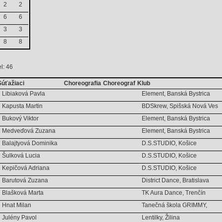
2
2
6
6
3
3
8
8
l: 46
Súťažiaci
Choreografia
Choreograf
Klub
Libiaková Pavla
Element, Banská Bystrica
Kapusta Martin
BDSkrew, Spišská Nová Ves
Bukový Viktor
Element, Banská Bystrica
Medveďová Zuzana
Element, Banská Bystrica
Balajtyová Dominika
D.S.STUDIO, Košice
Šulková Lucia
D.S.STUDIO, Košice
Kepičová Adriana
D.S.STUDIO, Košice
Barutová Zuzana
District Dance, Bratislava
Blašková Marta
TK Aura Dance, Trenčín
Hnat Milan
Tanečná škola GRIMMY,
Julény Pavol
Lentilky, Žilina