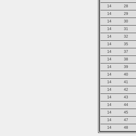
14
28
14
29
14
30
14
31
14
32
14
35
14
37
14
38
14
39
14
40
14
41
14
42
14
43
14
44
14
45
14
47
14
48