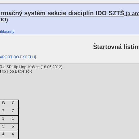
ormačný systém sekcie disciplín IDO SZTŠ
(a ar
DO)
ihlásený
Štartovná listin
XPORT DO EXCELU
]
R a SP Hip Hop, Košice (18.05.2012)
ip Hop Battle sólo
B
C
7
7
1
1
5
5
4
4