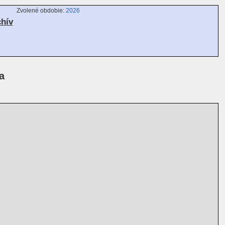
Zvolené obdobie:
2026
chív
a