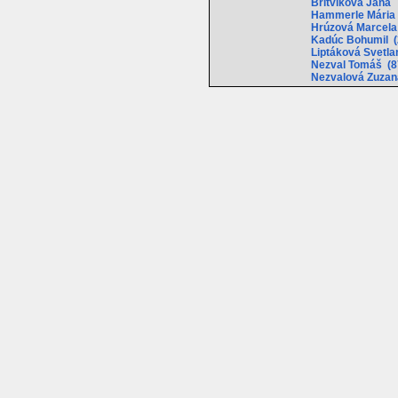
Britvikova Jana 
Hammerle Mári
Hrúzová Marcel
Kadúc Bohumil 
Liptáková Svetla
Nezval Tomáš (87
Nezvalová Zuzana