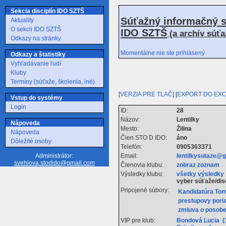
Sekcia disciplín IDO SZTŠ
Súťažný informačný s
Aktuality
O sekcii IDO SZTŠ
IDO SZTŠ
(a archív súť
Odkazy na stránky
Momentálne nie ste prihlásený
Odkazy a štatistiky
Vyhľadávanie ľudí
Kluby
Termíny (súťaže, školenia, iné)
[
VERZIA PRE TLAČ
] [
EXPORT DO EX
Vstup do systémy
Login
ID:
28
Názov:
Lentilky
Nápoveda
Mesto:
Žilina
Nápoveda
Člen STO D IDO:
áno
Dôležité osoby
Telefón:
0905363371
Email:
lentilkysutaze@
Administrátor:
svehlova.stodido@gmail.com
Členovia klubu:
zobraz zoznam
Výsledky klubu:
všetky výsledky
vyber súťaže/dis
Pripojené súbory:
Kandidatúra Tom
prestupovy pori
zmluva o posobe
VIP pre klub:
Bondová Lucia (