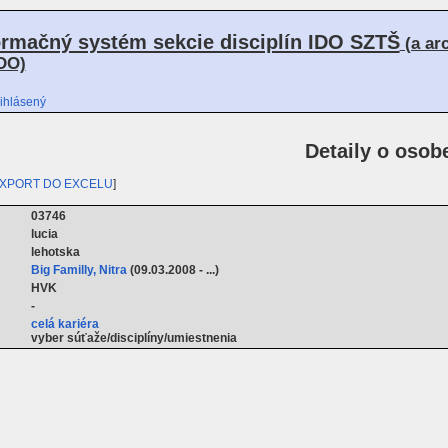
ormačný systém sekcie disciplín IDO SZTŠ
(a ar
DO)
ihlásený
Detaily o osob
XPORT DO EXCELU
]
03746
lucia
lehotska
Big Familly, Nitra
(09.03.2008 - ...)
HVK
-
celá kariéra
vyber súťaže/disciplíny/umiestnenia