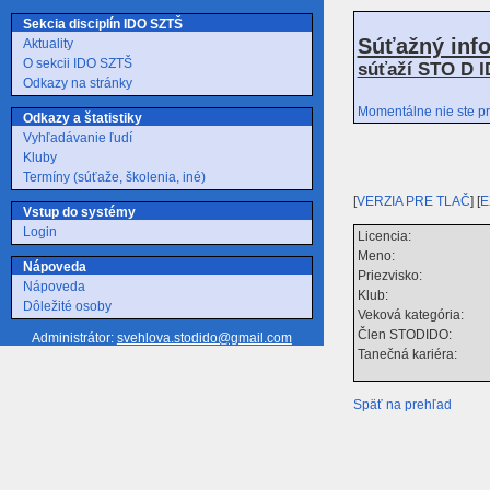
Sekcia disciplín IDO SZTŠ
Súťažný inf
Aktuality
O sekcii IDO SZTŠ
súťaží STO D I
Odkazy na stránky
Momentálne nie ste pr
Odkazy a štatistiky
Vyhľadávanie ľudí
Kluby
Termíny (súťaže, školenia, iné)
[
VERZIA PRE TLAČ
] [
E
Vstup do systémy
Login
Licencia:
Meno:
Nápoveda
Priezvisko:
Nápoveda
Klub:
Dôležité osoby
Veková kategória:
Člen STODIDO:
Administrátor:
svehlova.stodido@gmail.com
Tanečná kariéra:
Späť na prehľad