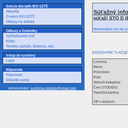
Sekcia disciplín IDO SZTŠ
Súťažný inf
Aktuality
O sekcii IDO SZTŠ
súťaží STO D I
Odkazy na stránky
Momentálne nie ste pr
Odkazy a štatistiky
Vyhľadávanie ľudí
Kluby
Termíny (súťaže, školenia, iné)
[
VERZIA PRE TLAČ
] [
E
Vstup do systémy
Login
Licencia:
Meno:
Nápoveda
Priezvisko:
Nápoveda
Klub:
Dôležité osoby
Veková kategória:
Člen STODIDO:
Administrátor:
svehlova.stodido@gmail.com
Tanečná kariéra:
VIP v kluboch: