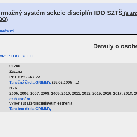
ormačný systém sekcie disciplín IDO SZTŠ
(a ar
DO)
ihlásený
Detaily o osob
XPORT DO EXCELU
]
01280
Zuzana
PETRUŠČÁKOVÁ
Tanečná škola GRIMMY,
(15.02.2005 - ...)
HVK
2005, 2006, 2007, 2008, 2009, 2010, 2011, 2012, 2015, 2016, 2017, 2018, 2
celá kariéra
vyber súťaže/disciplíny/umiestnenia
Tanečná škola GRIMMY,