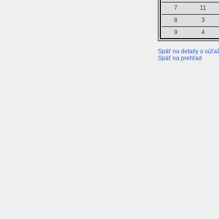
7
11
8
3
9
4
Späť na detaily o súťaž
Späť na prehľad