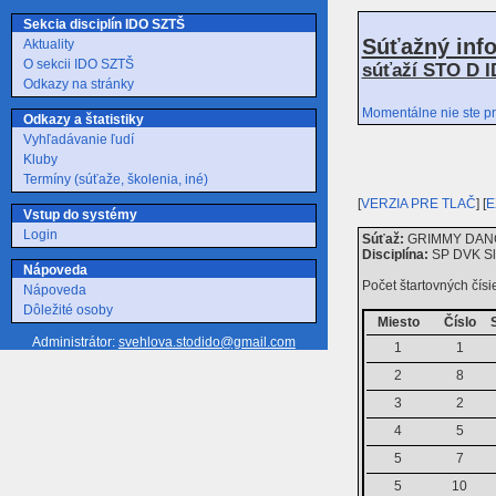
Sekcia disciplín IDO SZTŠ
Súťažný inf
Aktuality
O sekcii IDO SZTŠ
súťaží STO D I
Odkazy na stránky
Momentálne nie ste pr
Odkazy a štatistiky
Vyhľadávanie ľudí
Kluby
Termíny (súťaže, školenia, iné)
[
VERZIA PRE TLAČ
] [
E
Vstup do systémy
Login
Súťaž:
GRIMMY DANCE 
Disciplína:
SP DVK Sl
Nápoveda
Počet štartovných čísie
Nápoveda
Dôležité osoby
Miesto
Číslo
Administrátor:
svehlova.stodido@gmail.com
1
1
2
8
3
2
4
5
5
7
5
10