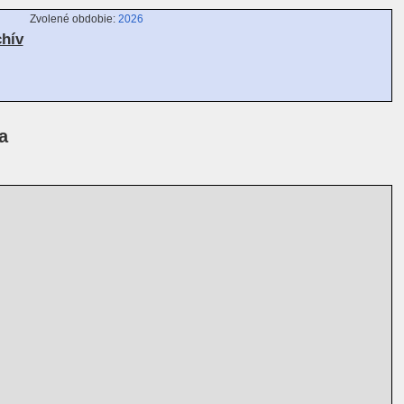
Zvolené obdobie:
2026
chív
a