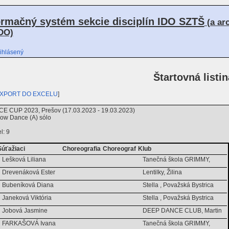
ormačný systém sekcie disciplín IDO SZTŠ
(a ar
DO)
ihlásený
Štartovná listin
XPORT DO EXCELU
]
CUP 2023, Prešov (17.03.2023 - 19.03.2023)
ow Dance (A) sólo
l: 9
Súťažiaci
Choreografia
Choreograf
Klub
Lešková Liliana
Tanečná škola GRIMMY,
Drevenáková Ester
Lentilky, Žilina
Bubeníková Diana
Stella , Považská Bystrica
Janeková Viktória
Stella , Považská Bystrica
Jobová Jasmine
DEEP DANCE CLUB, Martin
FARKAŠOVÁ Ivana
Tanečná škola GRIMMY,